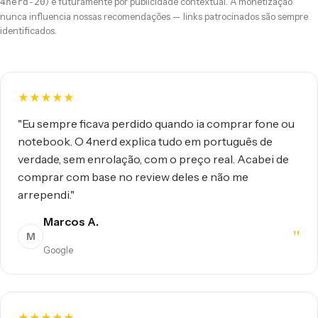
) e futuramente por publicidade contextual. A monetização
4nerd-20
nunca influencia nossas recomendações — links patrocinados são sempre
identificados.
★
★
★
★
★
"Eu sempre ficava perdido quando ia comprar fone ou
notebook. O 4nerd explica tudo em português de
verdade, sem enrolação, com o preço real. Acabei de
comprar com base no review deles e não me
arrependi."
Marcos A.
"
M
Google
★
★
★
★
★