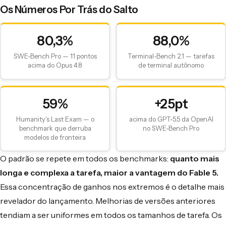
Os Números Por Trás do Salto
80,3%
88,0%
SWE-Bench Pro — 11 pontos
Terminal-Bench 2.1 — tarefas
acima do Opus 4.8
de terminal autônomo
59%
+25pt
Humanity's Last Exam — o
acima do GPT-5.5 da OpenAI
benchmark que derruba
no SWE-Bench Pro
modelos de fronteira
O padrão se repete em todos os benchmarks:
quanto mais
longa e complexa a tarefa, maior a vantagem do Fable 5.
Essa concentração de ganhos nos extremos é o detalhe mais
revelador do lançamento. Melhorias de versões anteriores
tendiam a ser uniformes em todos os tamanhos de tarefa. Os