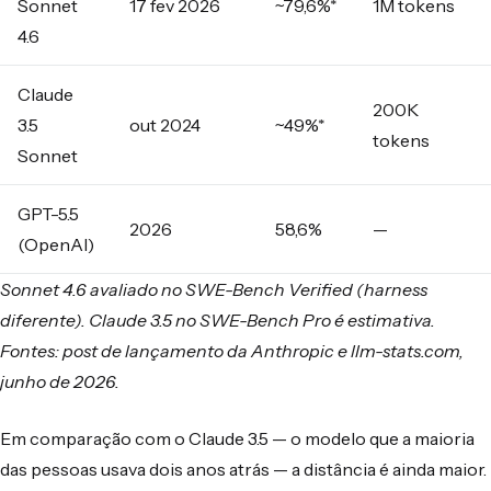
Sonnet
17 fev 2026
~79,6%*
1M tokens
4.6
Claude
200K
3.5
out 2024
~49%*
tokens
Sonnet
GPT-5.5
2026
58,6%
—
(OpenAI)
Sonnet 4.6 avaliado no SWE-Bench Verified (harness
diferente). Claude 3.5 no SWE-Bench Pro é estimativa.
Fontes: post de lançamento da Anthropic e llm-stats.com,
junho de 2026.
Em comparação com o Claude 3.5 — o modelo que a maioria
das pessoas usava dois anos atrás — a distância é ainda maior.