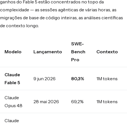
ganhos do Fable 5 estão concentrados no topo da
complexidade — as sessões agênticas de várias horas, as
migrações de base de código inteiras, as análises científicas
de contexto longo.
SWE-
Modelo
Lançamento
Bench
Contexto
Pro
Claude
9 jun 2026
80,3%
1M tokens
Fable 5
Claude
28 mai 2026
69,2%
1M tokens
Opus 4.8
Claude