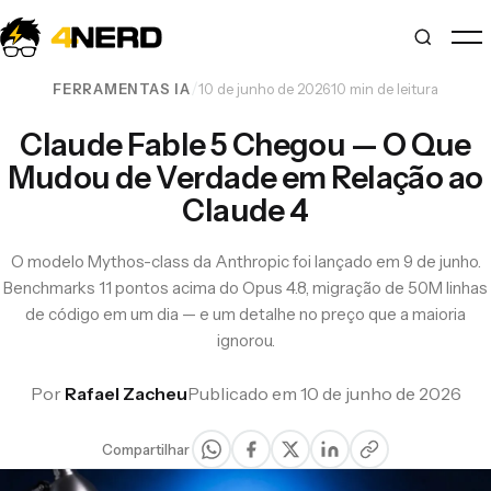
/
·
FERRAMENTAS IA
10 de junho de 2026
10 min de leitura
Claude Fable 5 Chegou — O Que
Mudou de Verdade em Relação ao
Claude 4
O modelo Mythos-class da Anthropic foi lançado em 9 de junho.
Benchmarks 11 pontos acima do Opus 4.8, migração de 50M linhas
de código em um dia — e um detalhe no preço que a maioria
ignorou.
Por
Rafael Zacheu
Publicado em 10 de junho de 2026
Compartilhar