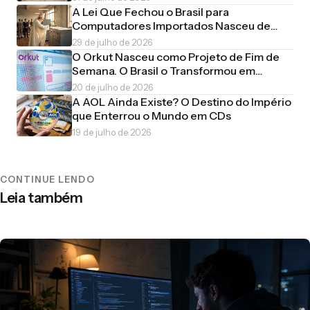
A Lei Que Fechou o Brasil para
Computadores Importados Nasceu de
uma Piada de Estudante
29 de julho de 2026
O Orkut Nasceu como Projeto de Fim de
Semana. O Brasil o Transformou em
Império
20 de julho de 2026
A AOL Ainda Existe? O Destino do Império
que Enterrou o Mundo em CDs
19 de julho de 2026
CONTINUE LENDO
Leia também