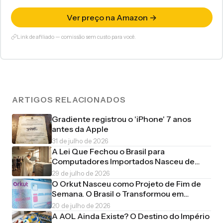
Ver preço na Amazon →
Link de afiliado — comissão sem custo para você.
ARTIGOS RELACIONADOS
Gradiente registrou o 'iPhone' 7 anos
antes da Apple
31 de julho de 2026
A Lei Que Fechou o Brasil para
Computadores Importados Nasceu de
uma Piada de Estudante
29 de julho de 2026
O Orkut Nasceu como Projeto de Fim de
Semana. O Brasil o Transformou em
Império
20 de julho de 2026
A AOL Ainda Existe? O Destino do Império