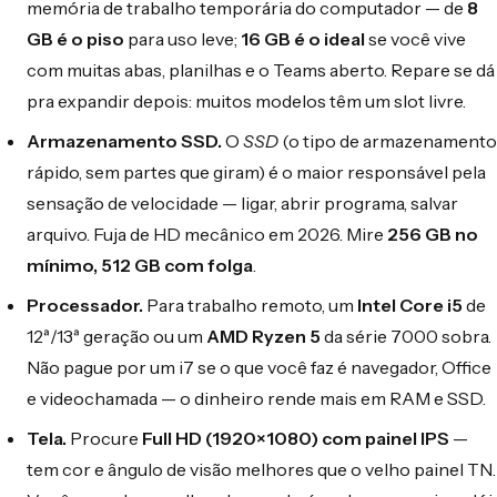
memória de trabalho temporária do computador — de
8
GB é o piso
para uso leve;
16 GB é o ideal
se você vive
com muitas abas, planilhas e o Teams aberto. Repare se dá
pra expandir depois: muitos modelos têm um slot livre.
Armazenamento SSD.
O
SSD
(o tipo de armazenamento
rápido, sem partes que giram) é o maior responsável pela
sensação de velocidade — ligar, abrir programa, salvar
arquivo. Fuja de HD mecânico em 2026. Mire
256 GB no
mínimo, 512 GB com folga
.
Processador.
Para trabalho remoto, um
Intel Core i5
de
12ª/13ª geração ou um
AMD Ryzen 5
da série 7000 sobra.
Não pague por um i7 se o que você faz é navegador, Office
e videochamada — o dinheiro rende mais em RAM e SSD.
Tela.
Procure
Full HD (1920×1080) com painel IPS
—
tem cor e ângulo de visão melhores que o velho painel TN.