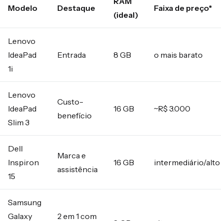
RAM
Modelo
Destaque
Faixa de preço*
(ideal)
Lenovo
IdeaPad
Entrada
8 GB
o mais barato
1i
Lenovo
Custo-
IdeaPad
16 GB
~R$ 3.000
benefício
Slim 3
Dell
Marca e
Inspiron
16 GB
intermediário/alto
assistência
15
Samsung
Galaxy
2 em 1 com