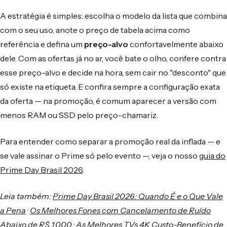
A estratégia é simples: escolha o modelo da lista que combina
com o seu uso, anote o preço de tabela acima como
referência e defina um
preço-alvo
confortavelmente abaixo
dele. Com as ofertas já no ar, você bate o olho, confere contra
esse preço-alvo e decide na hora, sem cair no "desconto" que
só existe na etiqueta. E confira sempre a configuração exata
da oferta — na promoção, é comum aparecer a versão com
menos RAM ou SSD pelo preço-chamariz.
Para entender como separar a promoção real da inflada — e
se vale assinar o Prime só pelo evento —, veja o nosso
guia do
Prime Day Brasil 2026
.
Leia também:
Prime Day Brasil 2026: Quando É e o Que Vale
a Pena
·
Os Melhores Fones com Cancelamento de Ruído
Abaixo de R$ 1.000
·
As Melhores TVs 4K Custo-Benefício de