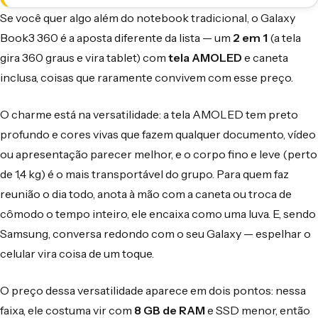
Se você quer algo além do notebook tradicional, o Galaxy
Book3 360 é a aposta diferente da lista — um
2 em 1
(a tela
gira 360 graus e vira tablet) com
tela AMOLED
e caneta
inclusa, coisas que raramente convivem com esse preço.
O charme está na versatilidade: a tela AMOLED tem preto
profundo e cores vivas que fazem qualquer documento, vídeo
ou apresentação parecer melhor, e o corpo fino e leve (perto
de 1,4 kg) é o mais transportável do grupo. Para quem faz
reunião o dia todo, anota à mão com a caneta ou troca de
cômodo o tempo inteiro, ele encaixa como uma luva. E, sendo
Samsung, conversa redondo com o seu Galaxy — espelhar o
celular vira coisa de um toque.
O preço dessa versatilidade aparece em dois pontos: nessa
faixa, ele costuma vir com
8 GB de RAM
e SSD menor, então