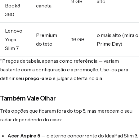
8 GB
alto
Book3
caneta
360
Lenovo
Premium
o mais alto (mira o
Yoga
16 GB
do teto
Prime Day)
Slim 7
*Preços de tabela, apenas como referência — variam
bastante com a configuração e a promoção. Use-os para
definir seu
preço-alvo
e julgar a oferta no dia.
Também Vale Olhar
Três opções que ficaram fora do top 5, mas merecem o seu
radar dependendo do caso:
Acer Aspire 5
— o eterno concorrente do IdeaPad Slim 3.