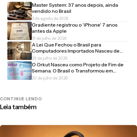
Master System: 37 anos depois, ainda
vendido no Brasil
3 de agosto de 2026
Gradiente registrou o 'iPhone' 7 anos
antes da Apple
31 de julho de 2026
A Lei Que Fechou o Brasil para
Computadores Importados Nasceu de
uma Piada de Estudante
29 de julho de 2026
O Orkut Nasceu como Projeto de Fim de
Semana. O Brasil o Transformou em
Império
20 de julho de 2026
CONTINUE LENDO
Leia também