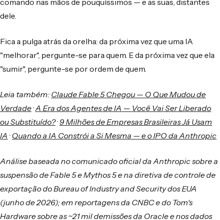
comando nas mãos de pouquíssimos — e as suas, distantes
dele.
Fica a pulga atrás da orelha: da próxima vez que uma IA
"melhorar", pergunte-se para quem. E da próxima vez que ela
"sumir", pergunte-se por ordem de quem.
Leia também:
Claude Fable 5 Chegou — O Que Mudou de
Verdade
·
A Era dos Agentes de IA — Você Vai Ser Liberado
ou Substituído?
·
9 Milhões de Empresas Brasileiras Já Usam
IA
·
Quando a IA Constrói a Si Mesma — e o IPO da Anthropic
Análise baseada no comunicado oficial da Anthropic sobre a
suspensão de Fable 5 e Mythos 5 e na diretiva de controle de
exportação do Bureau of Industry and Security dos EUA
(junho de 2026); em reportagens da CNBC e do Tom's
Hardware sobre as ~21 mil demissões da Oracle e nos dados