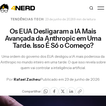
/
·
TENDÊNCIAS TECH
23 de junho de 2026
9 min de leitura
Os EUA Desligaram a IA Mais
Avançada da Anthropic em Uma
Tarde. Isso É Só o Começo?
Uma ordem do governo dos EUA desligou a IA mais poderosa da
Anthropic no mundo inteiro em uma tarde. O que isso revela sobre
quem vai controlar a inteligência artificial.
Por
Rafael Zacheu
Publicado em 23 de junho de 2026
Compartilhar