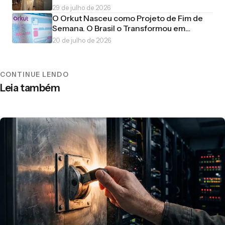
uma Piada de Estudante
29 de julho de 2026
O Orkut Nasceu como Projeto de Fim de
Semana. O Brasil o Transformou em
Império
20 de julho de 2026
CONTINUE LENDO
Leia também